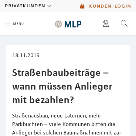
MLP
privatkunden
kunden-login
menü
Inhalt
diese website durchsuchen
mlp berater finden
18.11.2019
Straßenbaubeiträge –
wann müssen Anlieger
mit bezahlen?
Straßenausbau, neue Laternen, mehr
Parkbuchten – viele Kommunen bitten die
Anlieger bei solchen Baumaßnahmen mit zur