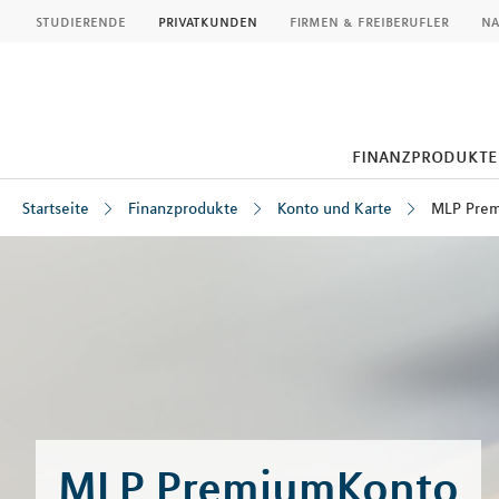
MLP
studierende
privatkunden
firmen & freiberufler
na
finanzprodukte
Startseite
Finanzprodukte
Konto und Karte
MLP Pre
Inhalt
MLP PremiumKonto