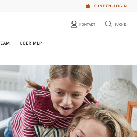
KUNDEN-LOGIN
kontakt
suche
diese website durchsuchen
team
über mlp
mlp berater finden