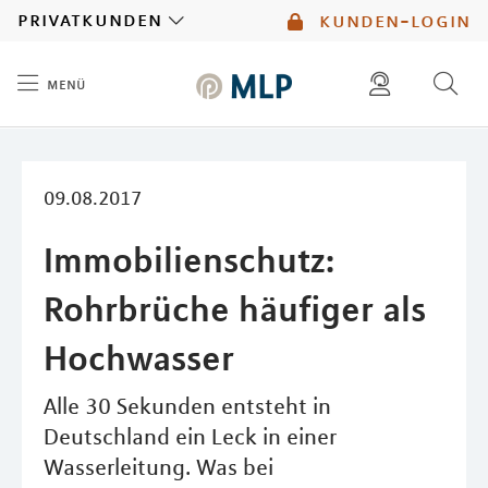
MLP
privatkunden
kunden-login
menü
Inhalt
diese website durchsuchen
mlp berater finden
09.08.2017
Immobilienschutz:
Rohrbrüche häufiger als
Hochwasser
Alle 30 Sekunden entsteht in
Deutschland ein Leck in einer
Wasserleitung. Was bei