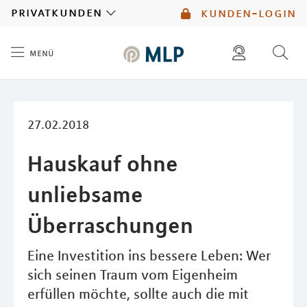
MLP
privatkunden
kunden-login
menü
Inhalt
diese website durchsuchen
mlp berater finden
27.02.2018
Hauskauf ohne
unliebsame
Überraschungen
Eine Investition ins bessere Leben: Wer
sich seinen Traum vom Eigenheim
erfüllen möchte, sollte auch die mit