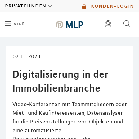
MLP
privatkunden
kunden-login
menü
Inhalt
diese website durchsuchen
mlp berater finden
07.11.2023
Digitalisierung in der
Immobilienbranche
Video-Konferenzen mit Teammitgliedern oder
Miet- und Kaufinteressenten, Datenanalysen
für die Preisvorstellungen von Objekten und
eine automatisierte