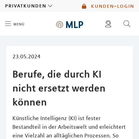
MLP
privatkunden
kunden-login
menü
Inhalt
diese website durchsuchen
mlp berater finden
23.05.2024
Berufe, die durch KI
nicht ersetzt werden
können
Künstliche Intelligenz (KI) ist fester
Bestandteil in der Arbeitswelt und erleichtert
eine Vielzahl an alltäglichen Prozessen. So